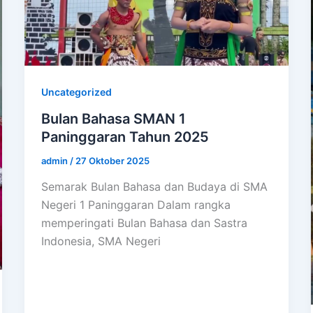
Uncategorized
Bulan Bahasa SMAN 1
Paninggaran Tahun 2025
admin
/
27 Oktober 2025
Semarak Bulan Bahasa dan Budaya di SMA
Negeri 1 Paninggaran Dalam rangka
memperingati Bulan Bahasa dan Sastra
Indonesia, SMA Negeri