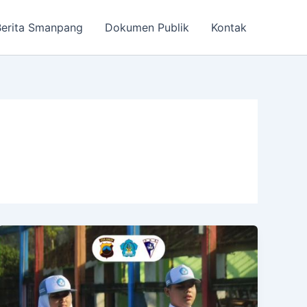
Berita Smanpang
Dokumen Publik
Kontak