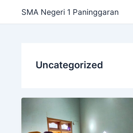
Lewati
SMA Negeri 1 Paninggaran
ke
konten
Uncategorized