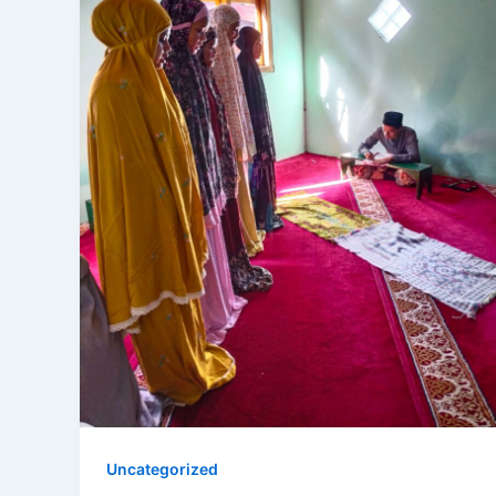
Uncategorized